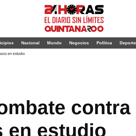
cipios
Nacional
Mundo
Negocios
Política
Deport
asos en estudio
ombate contra
s en estudio