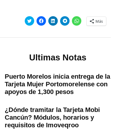
Haz
Haz
Haz
Haz
Haz
Más
clic
clic
clic
clic
clic
para
para
para
para
para
compartir
compartir
compartir
compartir
compartir
en
en
en
en
en
Twitter
Facebook
LinkedIn
Telegram
WhatsApp
(Se
(Se
(Se
(Se
(Se
abre
abre
abre
abre
abre
en
en
en
en
en
una
una
una
una
una
Ultimas Notas
ventana
ventana
ventana
ventana
ventana
nueva)
nueva)
nueva)
nueva)
nueva)
Puerto Morelos inicia entrega de la
Tarjeta Mujer Portomorelense con
apoyos de 1,300 pesos
¿Dónde tramitar la Tarjeta Mobi
Cancún? Módulos, horarios y
requisitos de Imoveqroo