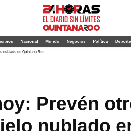
cipios
Nacional
Mundo
Negocios
Política
Deport
ielo nublado en Quintana Roo
oy: Prevén otr
cielo nublado 