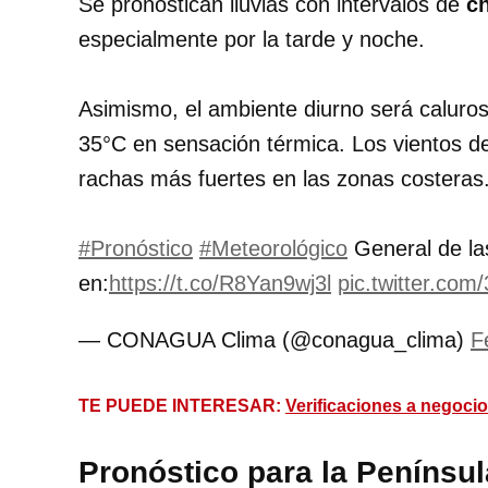
Se pronostican lluvias con intervalos de
ch
especialmente por la tarde y noche.
Asimismo, el ambiente diurno será caluro
35°C en sensación térmica. Los vientos del
rachas más fuertes en las zonas costeras
#Pronóstico
#Meteorológico
General de la
en:
https://t.co/R8Yan9wj3l
pic.twitter.co
— CONAGUA Clima (@conagua_clima)
F
TE PUEDE INTERESAR:
Verificaciones a negocio
Pronóstico para la Penínsu