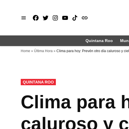
Saltar
al
Facebook
X
Instagram
Youtube
TikTok
issuu
contenido
Quintana Roo
Muni
Home
»
Última Hora
»
Clima para hoy: Prevén otro día caluroso y c
PUBLICADO
QUINTANA ROO
EN
Clima para h
caluroso y 