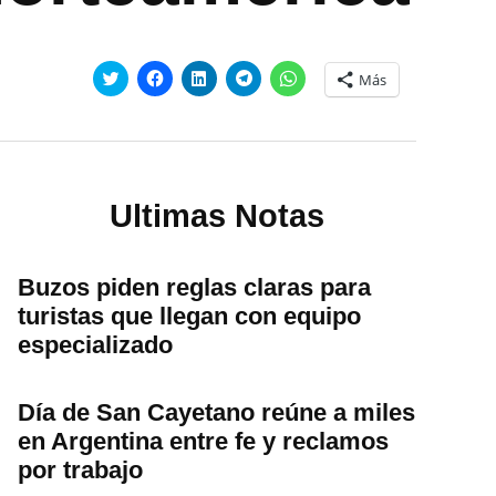
Haz
Haz
Haz
Haz
Haz
Más
clic
clic
clic
clic
clic
para
para
para
para
para
compartir
compartir
compartir
compartir
compartir
en
en
en
en
en
Twitter
Facebook
LinkedIn
Telegram
WhatsApp
(Se
(Se
(Se
(Se
(Se
abre
abre
abre
abre
abre
en
en
en
en
en
una
una
una
una
una
Ultimas Notas
ventana
ventana
ventana
ventana
ventana
nueva)
nueva)
nueva)
nueva)
nueva)
Buzos piden reglas claras para
turistas que llegan con equipo
especializado
Día de San Cayetano reúne a miles
en Argentina entre fe y reclamos
por trabajo