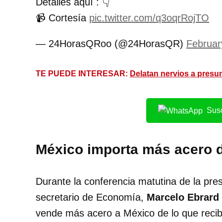
Detalles aquí : 👇
📹 Cortesía
pic.twitter.com/q3oqrRojTO
— 24HorasQRoo (@24HorasQR)
Februar
TE PUEDE INTERESAR:
Delatan nervios a presu
Susc
México importa más acero d
Durante la conferencia matutina de la pre
secretario de Economía,
Marcelo Ebrard
vende más acero a México de lo que recibe