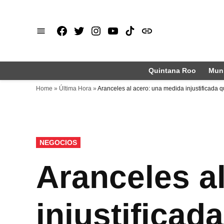
Saltar
al
Facebook
X
Instagram
Youtube
TikTok
issuu
contenido
Quintana Roo
Muni
Home
»
Última Hora
»
Aranceles al acero: una medida injustificada 
PUBLICADO
NEGOCIOS
EN
Aranceles a
injustificad