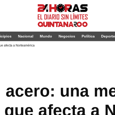
cipios
Nacional
Mundo
Negocios
Política
Deport
que afecta a Norteamérica
l acero: una m
a que afecta a