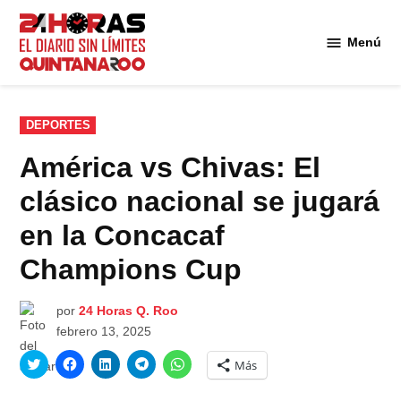
Saltar
al
Menú
Diario 24
contenido
Horas
Quintana
Roo
PUBLICADO
DEPORTES
EN
América vs Chivas: El
clásico nacional se jugará
en la Concacaf
Champions Cup
por
24 Horas Q. Roo
febrero 13, 2025
Haz
Haz
Haz
Haz
Haz
Más
clic
clic
clic
clic
clic
para
para
para
para
para
compartir
compartir
compartir
compartir
compartir