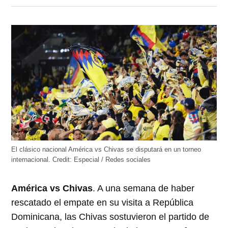
en
en
en
en
en
Twitter
Facebook
LinkedIn
Telegram
WhatsApp
(Se
(Se
(Se
(Se
(Se
abre
abre
abre
abre
abre
en
en
en
en
en
una
una
una
una
una
ventana
ventana
ventana
ventana
ventana
nueva)
nueva)
nueva)
nueva)
nueva)
El clásico nacional América vs Chivas se disputará en un torneo
internacional.
Credit:
Especial / Redes sociales
América vs Chivas
. A una semana de haber
rescatado el empate en su visita a República
Dominicana, las Chivas sostuvieron el partido de