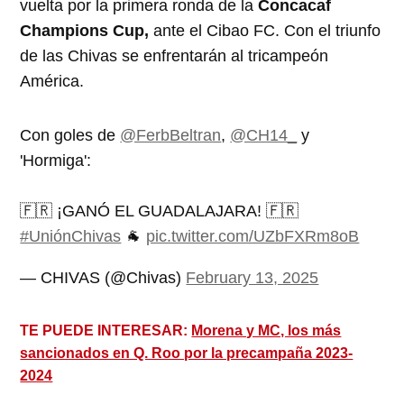
vuelta por la primera ronda de la
Concacaf
Champions Cup,
ante el Cibao FC. Con el triunfo
de las Chivas se enfrentarán al tricampeón
América.
Con goles de
@FerbBeltran
,
@CH14_
y
'Hormiga':
🇫🇷 ¡GANÓ EL GUADALAJARA! 🇫🇷
#UniónChivas
🐐
pic.twitter.com/UZbFXRm8oB
— CHIVAS (@Chivas)
February 13, 2025
TE PUEDE INTERESAR:
Morena y MC, los más
sancionados en Q. Roo por la precampaña 2023-
2024