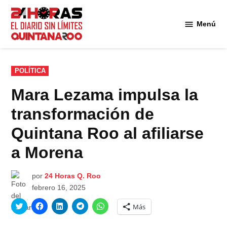
Saltar
al
Menú
Diario 24
contenido
Horas
Quintana
Roo
PUBLICADO
POLÍTICA
EN
Mara Lezama impulsa la
transformación de
Quintana Roo al afiliarse
a Morena
por
24 Horas Q. Roo
febrero 16, 2025
Haz
Haz
Haz
Haz
Haz
Más
clic
clic
clic
clic
clic
para
para
para
para
para
compartir
compartir
compartir
compartir
compartir