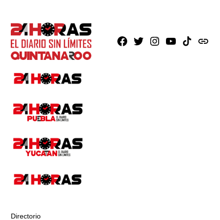
Facebook
X
Instagram
Youtube
TikTok
issuu
Directorio