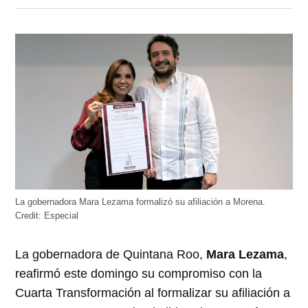
en
en
en
en
en
Twitter
Facebook
LinkedIn
Telegram
WhatsApp
(Se
(Se
(Se
(Se
(Se
abre
abre
abre
abre
abre
en
en
en
en
en
una
una
una
una
una
ventana
ventana
ventana
ventana
ventana
nueva)
nueva)
nueva)
nueva)
nueva)
La gobernadora Mara Lezama formalizó su afiliación a Morena.
Credit:
Especial
La gobernadora de Quintana Roo,
Mara Lezama
,
reafirmó este domingo su compromiso con la
Cuarta Transformación al formalizar su afiliación a