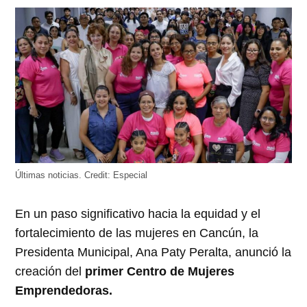
abre
abre
abre
abre
abre
en
en
en
en
en
una
una
una
una
una
ventana
ventana
ventana
ventana
ventana
nueva)
nueva)
nueva)
nueva)
nueva)
Últimas noticias.
Credit:
Especial
En un paso significativo hacia la equidad y el
fortalecimiento de las mujeres en Cancún, la
Presidenta Municipal, Ana Paty Peralta, anunció la
creación del
primer Centro de Mujeres
Emprendedoras.