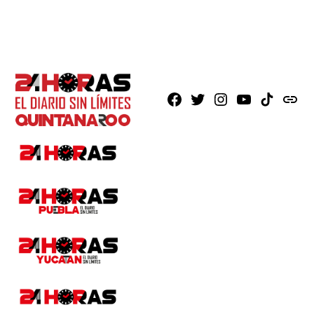
Facebook
X
Instagram
Youtube
TikTok
issuu