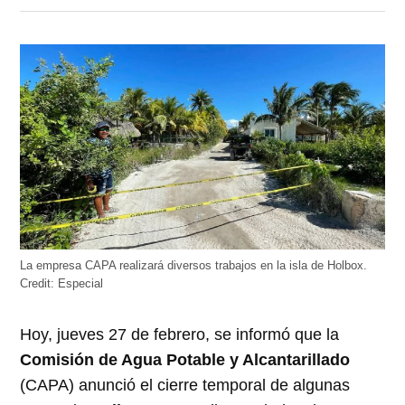
en
en
en
en
en
Twitter
Facebook
LinkedIn
Telegram
WhatsApp
(Se
(Se
(Se
(Se
(Se
abre
abre
abre
abre
abre
en
en
en
en
en
una
una
una
una
una
ventana
ventana
ventana
ventana
ventana
nueva)
nueva)
nueva)
nueva)
nueva)
La empresa CAPA realizará diversos trabajos en la isla de Holbox.
Credit:
Especial
Hoy, jueves 27 de febrero, se informó que la
Comisión de Agua Potable y Alcantarillado
(CAPA) anunció el cierre temporal de algunas