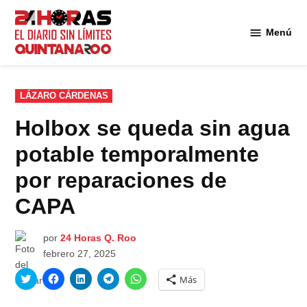
Saltar
al
Menú
Diario 24
contenido
Horas
Quintana
Roo
PUBLICADO
LÁZARO CÁRDENAS
EN
Holbox se queda sin agua
potable temporalmente
por reparaciones de
CAPA
por
24 Horas Q. Roo
febrero 27, 2025
Haz
Haz
Haz
Haz
Haz
Más
clic
clic
clic
clic
clic
para
para
para
para
para
compartir
compartir
compartir
compartir
compartir