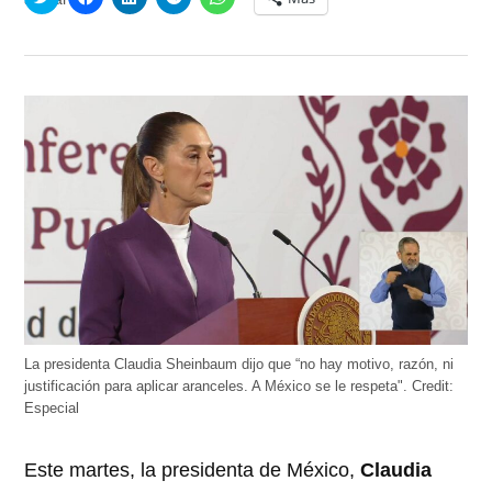
clic
clic
clic
clic
clic
para
para
para
para
para
compartir
compartir
compartir
compartir
compartir
en
en
en
en
en
Twitter
Facebook
LinkedIn
Telegram
WhatsApp
(Se
(Se
(Se
(Se
(Se
abre
abre
abre
abre
abre
en
en
en
en
en
una
una
una
una
una
ventana
ventana
ventana
ventana
ventana
nueva)
nueva)
nueva)
nueva)
nueva)
La presidenta Claudia Sheinbaum dijo que “no hay motivo, razón, ni
justificación para aplicar aranceles. A México se le respeta".
Credit:
Especial
Este martes, la presidenta de México,
Claudia