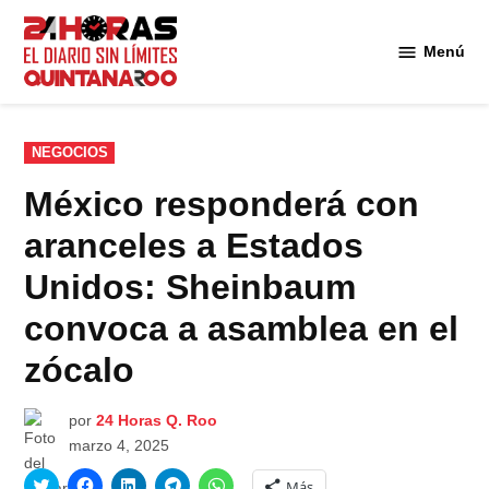
Saltar
al
Menú
Diario 24
contenido
Horas
Quintana
Roo
PUBLICADO
NEGOCIOS
EN
México responderá con
aranceles a Estados
Unidos: Sheinbaum
convoca a asamblea en el
zócalo
por
24 Horas Q. Roo
marzo 4, 2025
Haz
Haz
Haz
Haz
Haz
Más