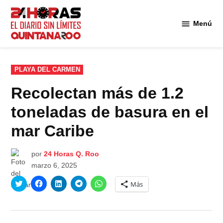
Saltar
al
Menú
Diario 24
contenido
Horas
Quintana
Roo
PUBLICADO
PLAYA DEL CARMEN
EN
Recolectan más de 1.2
toneladas de basura en el
mar Caribe
por
24 Horas Q. Roo
marzo 6, 2025
Haz
Haz
Haz
Haz
Haz
Más
clic
clic
clic
clic
clic
para
para
para
para
para
compartir
compartir
compartir
compartir
compartir
en
en
en
en
en
Twitter
Facebook
LinkedIn
Telegram
WhatsApp
(Se
(Se
(Se
(Se
(Se