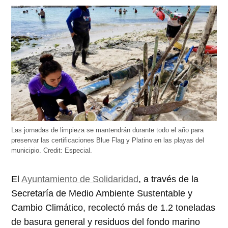
abre
abre
abre
abre
abre
en
en
en
en
en
una
una
una
una
una
ventana
ventana
ventana
ventana
ventana
nueva)
nueva)
nueva)
nueva)
nueva)
Las jornadas de limpieza se mantendrán durante todo el año para
preservar las certificaciones Blue Flag y Platino en las playas del
municipio.
Credit:
Especial.
El
Ayuntamiento de Solidaridad
, a través de la
Secretaría de Medio Ambiente Sustentable y
Cambio Climático, recolectó más de 1.2 toneladas
de basura general y residuos del fondo marino