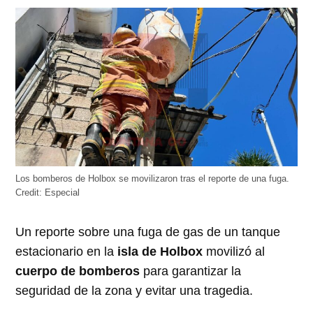
abre
abre
abre
abre
abre
en
en
en
en
en
una
una
una
una
una
ventana
ventana
ventana
ventana
ventana
nueva)
nueva)
nueva)
nueva)
nueva)
Los bomberos de Holbox se movilizaron tras el reporte de una fuga.
Credit:
Especial
Un reporte sobre una fuga de gas de un tanque
estacionario en la
isla de Holbox
movilizó al
cuerpo de bomberos
para garantizar la
seguridad de la zona y evitar una tragedia.