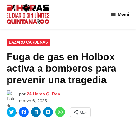
Saltar
al
Menú
Diario 24
contenido
Horas
Quintana
Roo
PUBLICADO
LÁZARO CÁRDENAS
EN
Fuga de gas en Holbox
activa a bomberos para
prevenir una tragedia
por
24 Horas Q. Roo
marzo 6, 2025
Haz
Haz
Haz
Haz
Haz
Más
clic
clic
clic
clic
clic
para
para
para
para
para
compartir
compartir
compartir
compartir
compartir
en
en
en
en
en
Twitter
Facebook
LinkedIn
Telegram
WhatsApp
(Se
(Se
(Se
(Se
(Se