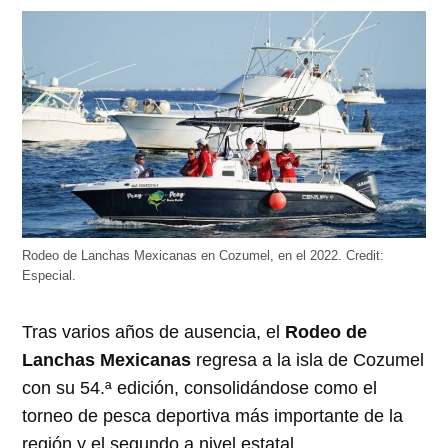
abre
abre
abre
abre
abre
en
en
en
en
en
una
una
una
una
una
ventana
ventana
ventana
ventana
ventana
nueva)
nueva)
nueva)
nueva)
nueva)
Rodeo de Lanchas Mexicanas en Cozumel, en el 2022.
Credit:
Especial.
Tras varios años de ausencia, el
Rodeo de
Lanchas Mexicanas
regresa a la isla de Cozumel
con su 54.ª edición, consolidándose como el
torneo de pesca deportiva más importante de la
región y el segundo a nivel estatal.