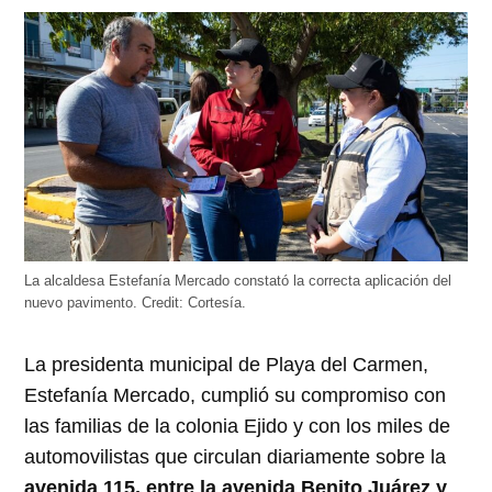
abre
abre
abre
abre
abre
en
en
en
en
en
una
una
una
una
una
ventana
ventana
ventana
ventana
ventana
nueva)
nueva)
nueva)
nueva)
nueva)
La alcaldesa Estefanía Mercado constató la correcta aplicación del
nuevo pavimento.
Credit:
Cortesía.
La presidenta municipal de Playa del Carmen,
Estefanía Mercado, cumplió su compromiso con
las familias de la colonia Ejido y con los miles de
automovilistas que circulan diariamente sobre la
avenida 115, entre la avenida Benito Juárez y