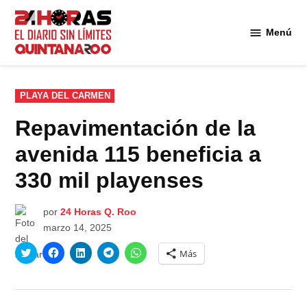
Saltar
al
Menú
Diario 24
contenido
Horas
Quintana
Roo
PUBLICADO
PLAYA DEL CARMEN
EN
Repavimentación de la
avenida 115 beneficia a
330 mil playenses
por
24 Horas Q. Roo
marzo 14, 2025
Haz
Haz
Haz
Haz
Haz
Más
clic
clic
clic
clic
clic
para
para
para
para
para
compartir
compartir
compartir
compartir
compartir
en
en
en
en
en
Twitter
Facebook
LinkedIn
Telegram
WhatsApp
(Se
(Se
(Se
(Se
(Se