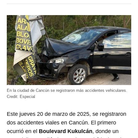
en
en
en
en
en
Twitter
Facebook
LinkedIn
Telegram
WhatsApp
(Se
(Se
(Se
(Se
(Se
abre
abre
abre
abre
abre
en
en
en
en
en
una
una
una
una
una
ventana
ventana
ventana
ventana
ventana
nueva)
nueva)
nueva)
nueva)
nueva)
En la ciudad de Cancún se registraron más accidentes vehiculares.
Credit:
Especial
Este jueves 20 de marzo de 2025, se registraron
dos accidentes viales en Cancún. El primero
ocurrió en el
Boulevard Kukulcán
, donde un