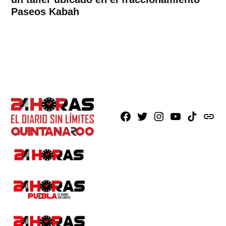
Paseos Kabah
Facebook
X
Instagram
Youtube
TikTok
issuu