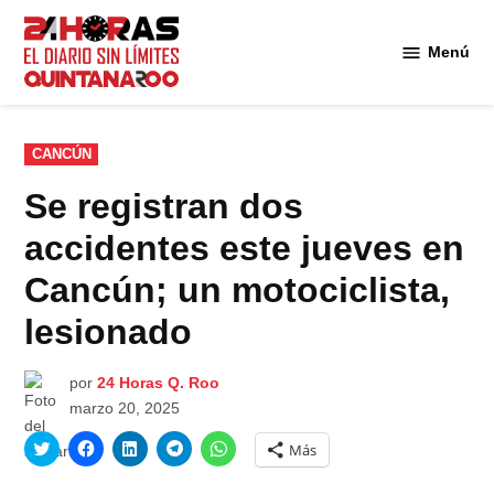
Saltar
al
Menú
Diario 24
contenido
Horas
Quintana
Roo
PUBLICADO
CANCÚN
EN
Se registran dos
accidentes este jueves en
Cancún; un motociclista,
lesionado
por
24 Horas Q. Roo
marzo 20, 2025
Haz
Haz
Haz
Haz
Haz
Más
clic
clic
clic
clic
clic
para
para
para
para
para
compartir
compartir
compartir
compartir
compartir