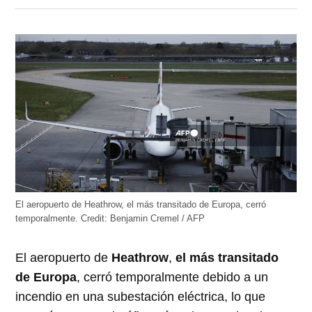
en
en
en
en
en
Twitter
Facebook
LinkedIn
Telegram
WhatsApp
(Se
(Se
(Se
(Se
(Se
abre
abre
abre
abre
abre
en
en
en
en
en
una
una
una
una
una
ventana
ventana
ventana
ventana
ventana
nueva)
nueva)
nueva)
nueva)
nueva)
El aeropuerto de Heathrow, el más transitado de Europa, cerró
temporalmente.
Credit:
Benjamin Cremel / AFP
El aeropuerto de
Heathrow
,
el más transitado
de Europa
, cerró temporalmente debido a un
incendio en una subestación eléctrica, lo que