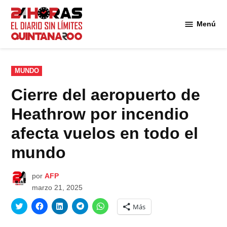
Saltar
al
Menú
Diario 24
contenido
Horas
Quintana
Roo
PUBLICADO
MUNDO
EN
Cierre del aeropuerto de
Heathrow por incendio
afecta vuelos en todo el
mundo
por
AFP
marzo 21, 2025
Haz
Haz
Haz
Haz
Haz
Más
clic
clic
clic
clic
clic
para
para
para
para
para
compartir
compartir
compartir
compartir
compartir