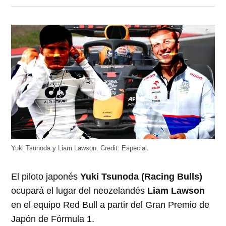
en
en
en
en
en
Twitter
Facebook
LinkedIn
Telegram
WhatsApp
(Se
(Se
(Se
(Se
(Se
abre
abre
abre
abre
abre
en
en
en
en
en
una
una
una
una
una
ventana
ventana
ventana
ventana
ventana
nueva)
nueva)
nueva)
nueva)
nueva)
Yuki Tsunoda y Liam Lawson.
Credit:
Especial.
El piloto japonés
Yuki Tsunoda (Racing Bulls)
ocupará el lugar del neozelandés
Liam Lawson
en el equipo Red Bull a partir del Gran Premio de
Japón de Fórmula 1.