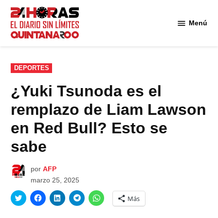
Saltar
al
Menú
Diario 24
contenido
Horas
Quintana
Roo
PUBLICADO
DEPORTES
EN
¿Yuki Tsunoda es el
remplazo de Liam Lawson
en Red Bull? Esto se
sabe
por
AFP
marzo 25, 2025
Haz
Haz
Haz
Haz
Haz
Más
clic
clic
clic
clic
clic
para
para
para
para
para
compartir
compartir
compartir
compartir
compartir