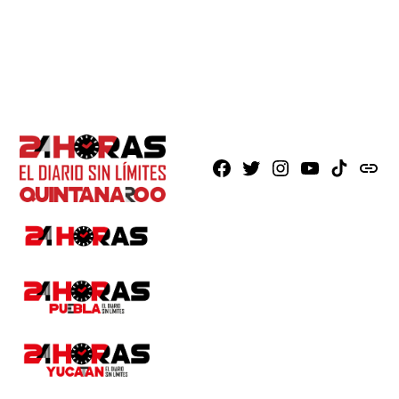
Facebook
X
Instagram
Youtube
TikTok
issuu