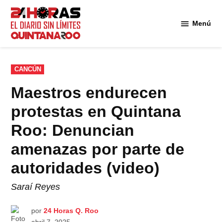
Saltar
al
Menú
Diario 24
contenido
Horas
Quintana
Roo
PUBLICADO
CANCÚN
EN
Maestros endurecen
protestas en Quintana
Roo: Denuncian
amenazas por parte de
autoridades (video)
Saraí Reyes
por
24 Horas Q. Roo