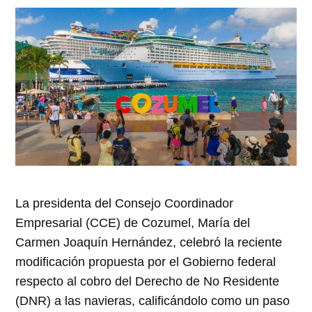
abre
abre
abre
abre
abre
en
en
en
en
en
una
una
una
una
una
ventana
ventana
ventana
ventana
ventana
nueva)
nueva)
nueva)
nueva)
nueva)
La presidenta del Consejo Coordinador
Empresarial (CCE) de Cozumel, María del
Carmen Joaquín Hernández, celebró la reciente
modificación propuesta por el Gobierno federal
respecto al cobro del Derecho de No Residente
(DNR) a las navieras, calificándolo como un paso