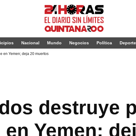
cipios
Nacional
Mundo
Negocios
Política
Deport
le en Yemen; deja 20 muertos
dos destruye p
 en Yemen; dej