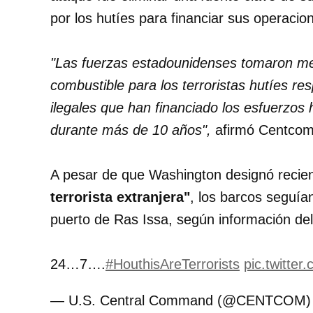
por los hutíes para financiar sus operacion
"Las fuerzas estadounidenses tomaron med
combustible para los terroristas hutíes res
ilegales que han financiado los esfuerzos h
durante más de 10 años",
afirmó Centcom
A pesar de que Washington designó reci
terrorista extranjera"
, los barcos seguía
puerto de Ras Issa, según información del
24…7….
#HouthisAreTerrorists
pic.twitte
— U.S. Central Command (@CENTCOM