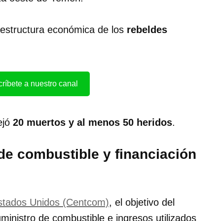
fraestructura económica de los
rebeldes
ríbete a nuestro canal
ejó
20 muertos y al menos 50 heridos
.
 de combustible y financiación
stados Unidos (Centcom)
, el objetivo del
ministro de combustible e ingresos utilizados