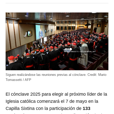
en
en
en
en
en
Twitter
Facebook
LinkedIn
Telegram
WhatsApp
(Se
(Se
(Se
(Se
(Se
abre
abre
abre
abre
abre
en
en
en
en
en
una
una
una
una
una
ventana
ventana
ventana
ventana
ventana
nueva)
nueva)
nueva)
nueva)
nueva)
Siguen realizándose las reuniones previas al cónclave.
Credit:
Mario
Tomassetti / AFP
El cónclave 2025 para elegir al próximo líder de la
Iglesia católica comenzará el 7 de mayo en la
Capilla Sixtina con la participación de
133