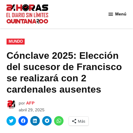
Saltar
al
Menú
Diario 24
contenido
Horas
Quintana
Roo
PUBLICADO
MUNDO
EN
Cónclave 2025: Elección
del sucesor de Francisco
se realizará con 2
cardenales ausentes
por
AFP
abril 29, 2025
Haz
Haz
Haz
Haz
Haz
Más
clic
clic
clic
clic
clic
para
para
para
para
para
compartir
compartir
compartir
compartir
compartir