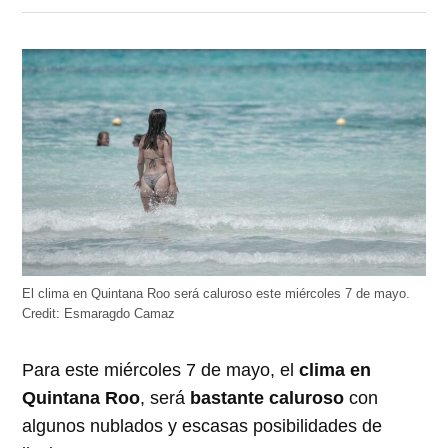
en
en
en
en
en
Twitter
Facebook
LinkedIn
Telegram
WhatsApp
(Se
(Se
(Se
(Se
(Se
abre
abre
abre
abre
abre
en
en
en
en
en
una
una
una
una
una
ventana
ventana
ventana
ventana
ventana
nueva)
nueva)
nueva)
nueva)
nueva)
El clima en Quintana Roo será caluroso este miércoles 7 de mayo.
Credit:
Esmaragdo Camaz
Para este miércoles 7 de mayo, el
clima en
Quintana Roo
, será
bastante caluroso
con
algunos nublados y escasas posibilidades de