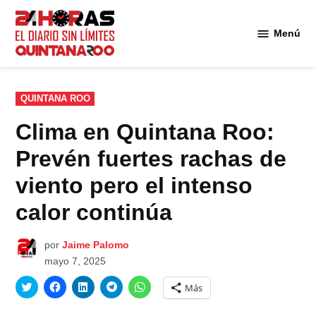
Saltar
al
Menú
Diario 24
contenido
Horas
Quintana
Roo
PUBLICADO
QUINTANA ROO
EN
Clima en Quintana Roo:
Prevén fuertes rachas de
viento pero el intenso
calor continúa
por
Jaime Palomo
mayo 7, 2025
Haz
Haz
Haz
Haz
Haz
Más
clic
clic
clic
clic
clic
para
para
para
para
para
compartir
compartir
compartir
compartir
compartir