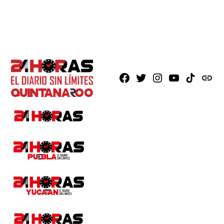
Facebook
X
Instagram
Youtube
TikTok
issuu