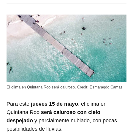
en
en
en
en
en
Twitter
Facebook
LinkedIn
Telegram
WhatsApp
(Se
(Se
(Se
(Se
(Se
abre
abre
abre
abre
abre
en
en
en
en
en
una
una
una
una
una
ventana
ventana
ventana
ventana
ventana
nueva)
nueva)
nueva)
nueva)
nueva)
El clima en Quintana Roo será caluroso.
Credit:
Esmaragdo Camaz
Para este
jueves 15 de mayo
, el clima en
Quintana Roo
será caluroso con cielo
despejado
y parcialmente nublado, con pocas
posibilidades de lluvias.