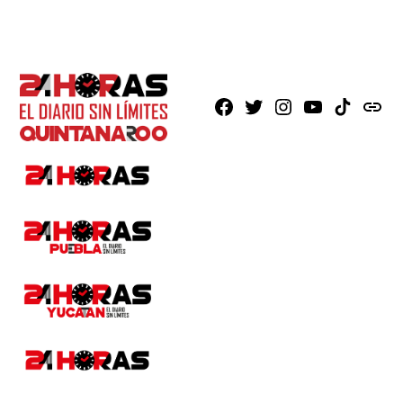
Facebook
X
Instagram
Youtube
TikTok
issuu