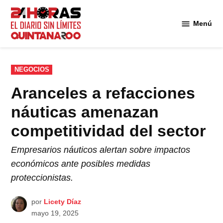
Saltar
al
Menú
Diario 24
contenido
Horas
Quintana
Roo
PUBLICADO
NEGOCIOS
EN
Aranceles a refacciones
náuticas amenazan
competitividad del sector
Empresarios náuticos alertan sobre impactos
económicos ante posibles medidas
proteccionistas.
por
Licety Díaz
mayo 19, 2025