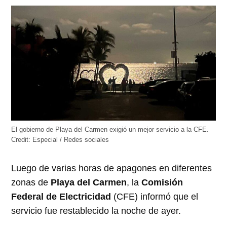
abre
abre
abre
abre
abre
en
en
en
en
en
una
una
una
una
una
ventana
ventana
ventana
ventana
ventana
nueva)
nueva)
nueva)
nueva)
nueva)
El gobierno de Playa del Carmen exigió un mejor servicio a la CFE.
Credit:
Especial / Redes sociales
Luego de varias horas de apagones en diferentes
zonas de
Playa del Carmen
, la
Comisión
Federal de Electricidad
(CFE) informó que el
servicio fue restablecido la noche de ayer.