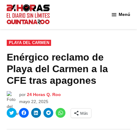
Saltar
al
Menú
Diario 24
contenido
Horas
Quintana
Roo
PUBLICADO
PLAYA DEL CARMEN
EN
Enérgico reclamo de
Playa del Carmen a la
CFE tras apagones
por
24 Horas Q. Roo
mayo 22, 2025
Haz
Haz
Haz
Haz
Haz
Más
clic
clic
clic
clic
clic
para
para
para
para
para
compartir
compartir
compartir
compartir
compartir
en
en
en
en
en
Twitter
Facebook
LinkedIn
Telegram
WhatsApp
(Se
(Se
(Se
(Se
(Se