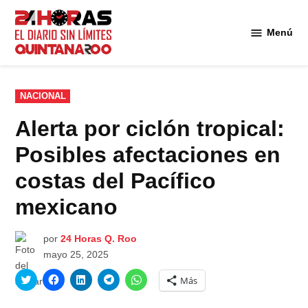
Saltar
al
Menú
Diario 24
contenido
Horas
Quintana
Roo
PUBLICADO
NACIONAL
EN
Alerta por ciclón tropical:
Posibles afectaciones en
costas del Pacífico
mexicano
por
24 Horas Q. Roo
mayo 25, 2025
Haz
Haz
Haz
Haz
Haz
Más
clic
clic
clic
clic
clic
para
para
para
para
para
compartir
compartir
compartir
compartir
compartir