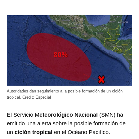
en
en
en
en
en
Twitter
Facebook
LinkedIn
Telegram
WhatsApp
(Se
(Se
(Se
(Se
(Se
abre
abre
abre
abre
abre
en
en
en
en
en
una
una
una
una
una
ventana
ventana
ventana
ventana
ventana
nueva)
nueva)
nueva)
nueva)
nueva)
Autoridades dan seguimiento a la posible formación de un ciclón
tropical.
Credit:
Especial
El Servicio M
eteorológico Nacional
(SMN) ha
emitido una alerta sobre la posible formación de
un
ciclón tropical
en el Océano Pacífico.