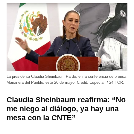
abre
abre
abre
abre
abre
en
en
en
en
en
una
una
una
una
una
ventana
ventana
ventana
ventana
ventana
nueva)
nueva)
nueva)
nueva)
nueva)
La presidenta Claudia Sheinbaum Pardo, en la conferencia de prensa
Mañanera del Pueblo, este 26 de mayo.
Credit:
Especial. / 24 HQR.
Claudia Sheinbaum reafirma: “No
me niego al diálogo, ya hay una
mesa con la CNTE”