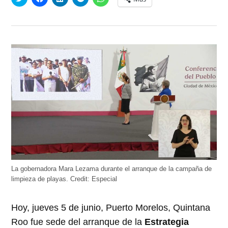
clic
clic
clic
clic
clic
para
para
para
para
para
compartir
compartir
compartir
compartir
compartir
en
en
en
en
en
Twitter
Facebook
LinkedIn
Telegram
WhatsApp
(Se
(Se
(Se
(Se
(Se
abre
abre
abre
abre
abre
en
en
en
en
en
una
una
una
una
una
ventana
ventana
ventana
ventana
ventana
nueva)
nueva)
nueva)
nueva)
nueva)
La gobernadora Mara Lezama durante el arranque de la campaña de
limpieza de playas.
Credit:
Especial
Hoy, jueves 5 de junio, Puerto Morelos, Quintana
Roo fue sede del arranque de la
Estrategia