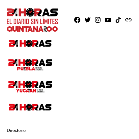
Facebook
X
Instagram
Youtube
TikTok
issuu
Directorio