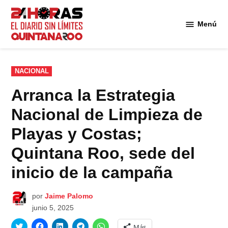
Saltar
al
Menú
Diario 24
contenido
Horas
Quintana
Roo
PUBLICADO
NACIONAL
EN
Arranca la Estrategia
Nacional de Limpieza de
Playas y Costas;
Quintana Roo, sede del
inicio de la campaña
por
Jaime Palomo
junio 5, 2025
Haz
Haz
Haz
Haz
Haz
Más