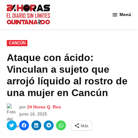
Saltar
al
Menú
Diario 24
contenido
Horas
Quintana
Roo
PUBLICADO
CANCÚN
EN
Ataque con ácido:
Vinculan a sujeto que
arrojó líquido al rostro de
una mujer en Cancún
por
24 Horas Q. Roo
junio 16, 2025
Haz
Haz
Haz
Haz
Haz
Más
clic
clic
clic
clic
clic
para
para
para
para
para
compartir
compartir
compartir
compartir
compartir