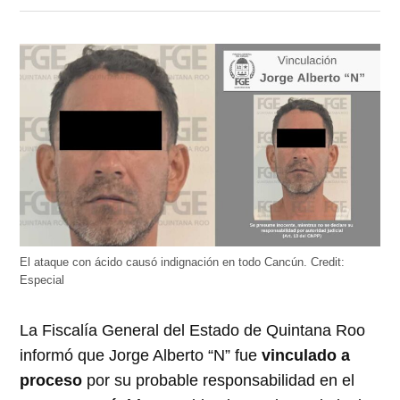
en
en
en
en
en
Twitter
Facebook
LinkedIn
Telegram
WhatsApp
(Se
(Se
(Se
(Se
(Se
abre
abre
abre
abre
abre
en
en
en
en
en
una
una
una
una
una
ventana
ventana
ventana
ventana
ventana
nueva)
nueva)
nueva)
nueva)
nueva)
El ataque con ácido causó indignación en todo Cancún.
Credit:
Especial
La Fiscalía General del Estado de Quintana Roo
informó que Jorge Alberto “N” fue
vinculado a
proceso
por su probable responsabilidad en el