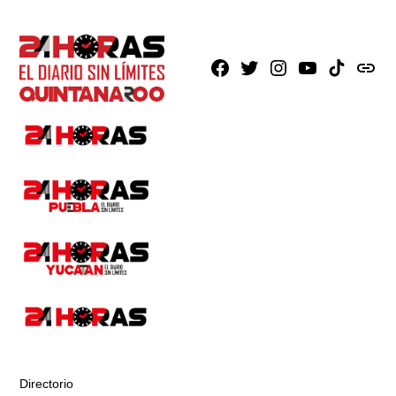
Facebook
X
Instagram
Youtube
TikTok
issuu
Directorio