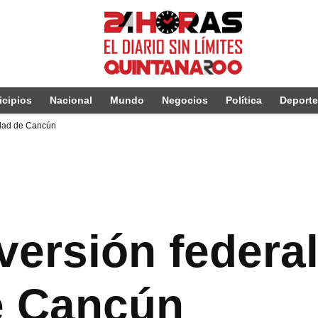
cipios
Nacional
Mundo
Negocios
Política
Deport
iudad de Cancún
ersión federal
e Cancún