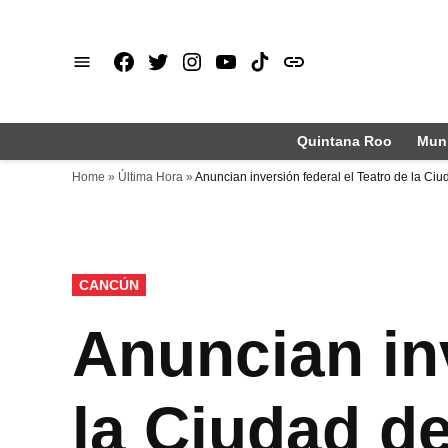
Saltar
al
Facebook
X
Instagram
Youtube
TikTok
issuu
contenido
Quintana Roo
Muni
Home
»
Última Hora
»
Anuncian inversión federal el Teatro de la C
PUBLICADO
CANCÚN
EN
Anuncian inv
la Ciudad d