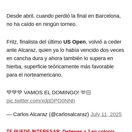
Desde abril, cuando perdió la final en Barcelona,
no ha caído en ningún torneo.
Fritz, finalista del último
US Open
, volvió a ceder
ante Alcaraz, quien ya lo había vencido dos veces
en cancha dura y ahora también lo supera en
hierba, superficie teóricamente más favorable
para el norteamericano.
💚💚💚 VAMOS EL DOMINGO! 🫶🏻
pic.twitter.com/xdpDPO0NNh
— Carlos Alcaraz (@carlosalcaraz)
July 11, 2025
TE PUEDE INTERESAR:
Detienen a 2 en colonia