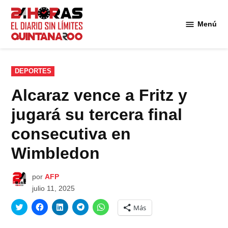
Saltar
al
Menú
Diario 24
contenido
Horas
Quintana
Roo
PUBLICADO
DEPORTES
EN
Alcaraz vence a Fritz y
jugará su tercera final
consecutiva en
Wimbledon
por
AFP
julio 11, 2025
Haz
Haz
Haz
Haz
Haz
Más
clic
clic
clic
clic
clic
para
para
para
para
para
compartir
compartir
compartir
compartir
compartir