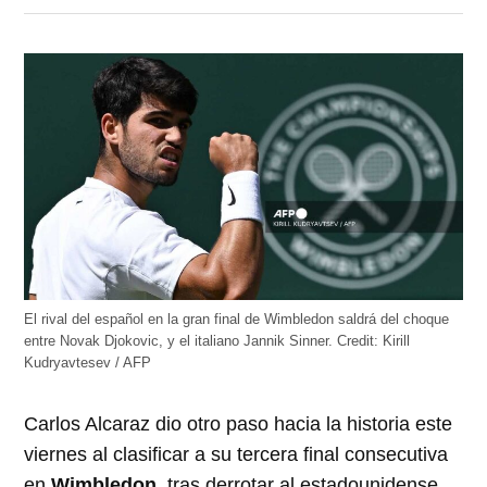
en
en
en
en
en
Twitter
Facebook
LinkedIn
Telegram
WhatsApp
(Se
(Se
(Se
(Se
(Se
abre
abre
abre
abre
abre
en
en
en
en
en
una
una
una
una
una
ventana
ventana
ventana
ventana
ventana
nueva)
nueva)
nueva)
nueva)
nueva)
El rival del español en la gran final de Wimbledon saldrá del choque
entre Novak Djokovic, y el italiano Jannik Sinner.
Credit:
Kirill
Kudryavtesev / AFP
Carlos Alcaraz dio otro paso hacia la historia este
viernes al clasificar a su tercera final consecutiva
en
Wimbledon
, tras derrotar al estadounidense