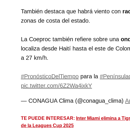
También destaca que habrá viento con
ra
zonas de costa del estado.
La Coeproc también refiere sobre una
ond
localiza desde Haití hasta el este de Col
a 27 km/h.
#PronósticoDelTiempo
para la
#Península
pic.twitter.com/6Z2Wa4ixkY
— CONAGUA Clima (@conagua_clima)
A
TE PUEDE INTERESAR:
Inter Miami elimina a Ti
de la Leagues Cup 2025