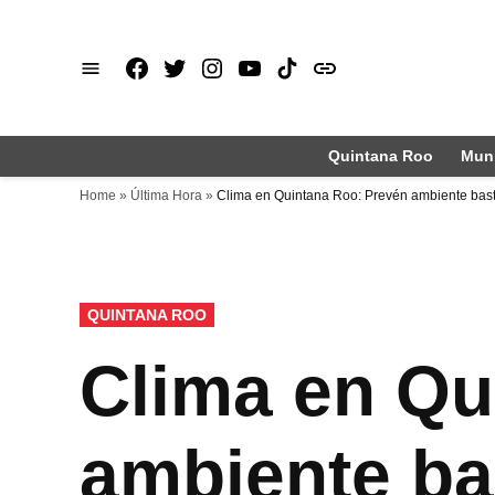
Saltar
al
Facebook
X
Instagram
Youtube
TikTok
issuu
contenido
Quintana Roo
Muni
Home
»
Última Hora
»
Clima en Quintana Roo: Prevén ambiente bas
PUBLICADO
QUINTANA ROO
EN
Clima en Qu
ambiente ba