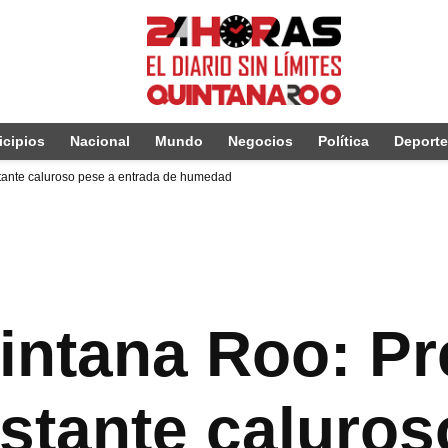
cipios
Nacional
Mundo
Negocios
Política
Deport
tante caluroso pese a entrada de humedad
intana Roo: P
stante caluros