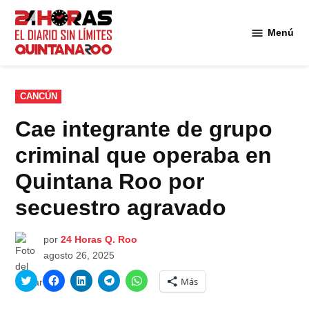
Saltar
al
Menú
Diario 24
contenido
Horas
Quintana
Roo
PUBLICADO
CANCÚN
EN
Cae integrante de grupo
criminal que operaba en
Quintana Roo por
secuestro agravado
por
24 Horas Q. Roo
agosto 26, 2025
Haz
Haz
Haz
Haz
Haz
Más
clic
clic
clic
clic
clic
para
para
para
para
para
compartir
compartir
compartir
compartir
compartir