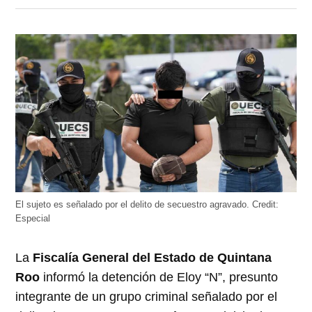
en
en
en
en
en
Twitter
Facebook
LinkedIn
Telegram
WhatsApp
(Se
(Se
(Se
(Se
(Se
abre
abre
abre
abre
abre
en
en
en
en
en
una
una
una
una
una
ventana
ventana
ventana
ventana
ventana
nueva)
nueva)
nueva)
nueva)
nueva)
El sujeto es señalado por el delito de secuestro agravado.
Credit:
Especial
La
Fiscalía General del Estado de Quintana
Roo
informó la detención de Eloy “N”, presunto
integrante de un grupo criminal señalado por el