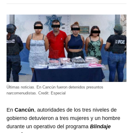
en
en
en
en
en
Twitter
Facebook
LinkedIn
Telegram
WhatsApp
(Se
(Se
(Se
(Se
(Se
abre
abre
abre
abre
abre
en
en
en
en
en
una
una
una
una
una
ventana
ventana
ventana
ventana
ventana
nueva)
nueva)
nueva)
nueva)
nueva)
Últimas noticias. En Cancún fueron detenidos presuntos
narcomenudistas.
Credit:
Especial
En
Cancún
, autoridades de los tres niveles de
gobierno detuvieron a tres mujeres y un hombre
durante un operativo del programa
Blindaje