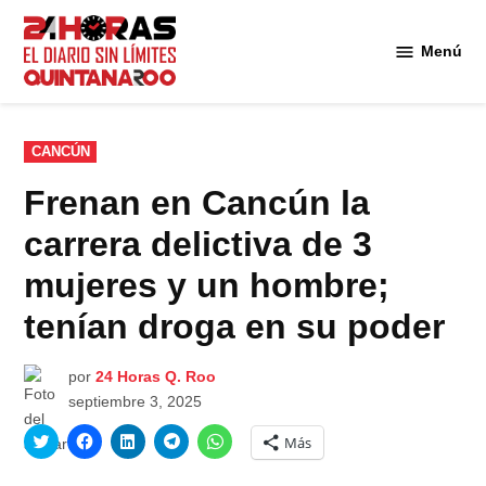
Saltar
al
Menú
Diario 24
contenido
Horas
Quintana
Roo
PUBLICADO
CANCÚN
EN
Frenan en Cancún la
carrera delictiva de 3
mujeres y un hombre;
tenían droga en su poder
por
24 Horas Q. Roo
septiembre 3, 2025
Haz
Haz
Haz
Haz
Haz
Más
clic
clic
clic
clic
clic
para
para
para
para
para
compartir
compartir
compartir
compartir
compartir