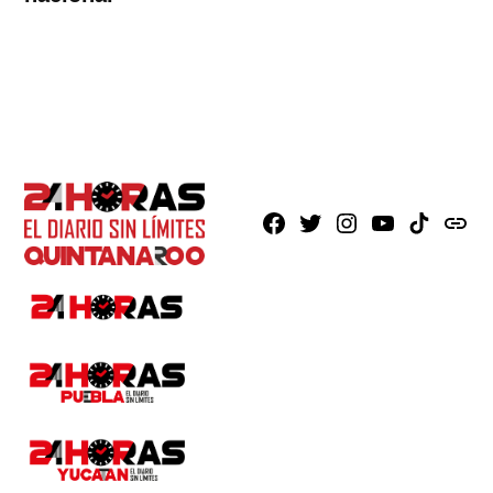
Facebook
X
Instagram
Youtube
TikTok
issuu