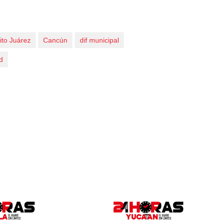
ito Juárez
Cancún
dif municipal
d