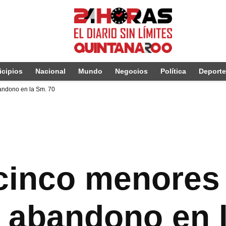
cipios
Nacional
Mundo
Negocios
Política
Deport
andono en la Sm. 70
cinco menores
e abandono en 