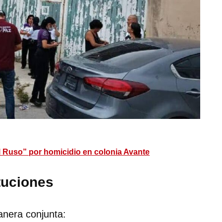
l Ruso” por homicidio en colonia Avante
tuciones
anera conjunta: