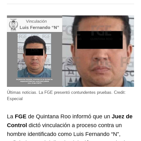
en
en
en
en
en
Twitter
Facebook
LinkedIn
Telegram
WhatsApp
(Se
(Se
(Se
(Se
(Se
abre
abre
abre
abre
abre
en
en
en
en
en
una
una
una
una
una
ventana
ventana
ventana
ventana
ventana
nueva)
nueva)
nueva)
nueva)
nueva)
Últimas noticias. La FGE presentó contundentes pruebas.
Credit:
Especial
La
FGE
de Quintana Roo informó que un
Juez de
Control
dictó vinculación a proceso contra un
hombre identificado como Luis Fernando “N”,