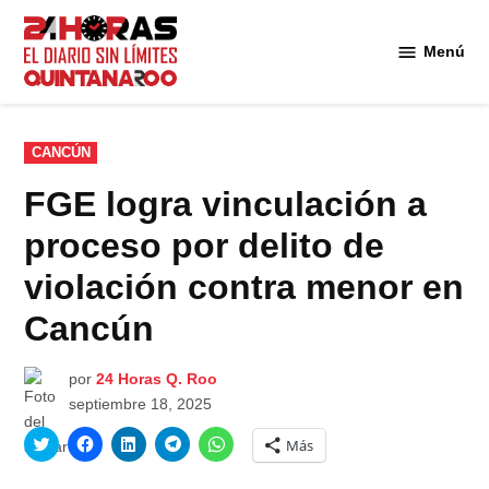
Saltar
al
Menú
Diario 24
contenido
Horas
Quintana
Roo
PUBLICADO
CANCÚN
EN
FGE logra vinculación a
proceso por delito de
violación contra menor en
Cancún
por
24 Horas Q. Roo
septiembre 18, 2025
Haz
Haz
Haz
Haz
Haz
Más
clic
clic
clic
clic
clic
para
para
para
para
para
compartir
compartir
compartir
compartir
compartir