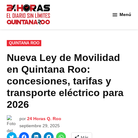
Saltar
al
Menú
Diario 24
contenido
Horas
Quintana
Roo
PUBLICADO
QUINTANA ROO
EN
Nueva Ley de Movilidad
en Quintana Roo:
concesiones, tarifas y
transporte eléctrico para
2026
por
24 Horas Q. Roo
septiembre 29, 2025
Haz
Haz
Haz
Haz
Haz
Más