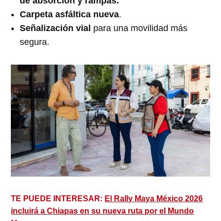
de absorción y rampas.
Carpeta asfáltica nueva
.
Señalización vial
para una movilidad más
segura.
TE PUEDE INTERESAR:
El Rally Maya México 2026
incluirá a Chiapas en su nueva ruta por el Mundo