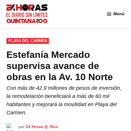
Saltar
al
Menú
Diario 24
contenido
Horas
Quintana
Roo
PUBLICADO
PLAYA DEL CARMEN
EN
Estefanía Mercado
supervisa avance de
obras en la Av. 10 Norte
Con más de 42.9 millones de pesos de inversión,
la remodelación beneficiará a más de 60 mil
habitantes y mejorará la movilidad en Playa del
Carmen.
por
24 Horas Q. Roo