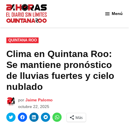
Saltar
al
Menú
Diario 24
contenido
Horas
Quintana
Roo
PUBLICADO
QUINTANA ROO
EN
Clima en Quintana Roo:
Se mantiene pronóstico
de lluvias fuertes y cielo
nublado
por
Jaime Palomo
octubre 22, 2025
Haz
Haz
Haz
Haz
Haz
Más
clic
clic
clic
clic
clic
para
para
para
para
para
compartir
compartir
compartir
compartir
compartir