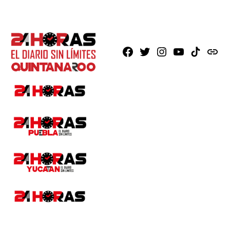
Facebook
X
Instagram
Youtube
TikTok
issuu