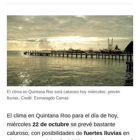
en
en
en
en
en
Twitter
Facebook
LinkedIn
Telegram
WhatsApp
(Se
(Se
(Se
(Se
(Se
abre
abre
abre
abre
abre
en
en
en
en
en
una
una
una
una
una
ventana
ventana
ventana
ventana
ventana
nueva)
nueva)
nueva)
nueva)
nueva)
El clima en Quintana Roo será caluroso hoy miércoles; prevén
lluvias.
Credit:
Esmaragdo Camaz
El clima en Quintana Roo para el día de hoy,
miércoles
22 de octubre
se prevé bastante
caluroso, con posibilidades de
fuertes lluvias
en