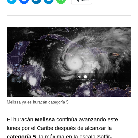
clic
clic
clic
clic
clic
para
para
para
para
para
compartir
compartir
compartir
compartir
compartir
en
en
en
en
en
Twitter
Facebook
LinkedIn
Telegram
WhatsApp
(Se
(Se
(Se
(Se
(Se
abre
abre
abre
abre
abre
en
en
en
en
en
una
una
una
una
una
ventana
ventana
ventana
ventana
ventana
nueva)
nueva)
nueva)
nueva)
nueva)
Melissa ya es huracán categoría 5.
El huracán
Melissa
continúa avanzando este
lunes por el Caribe después de alcanzar la
categoría 5
, la máxima en la escala Saffir-