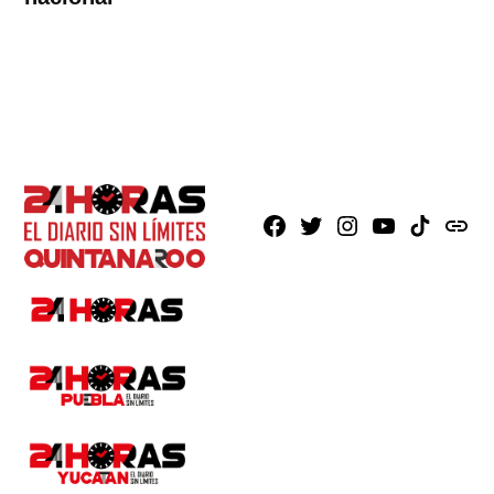
Facebook
X
Instagram
Youtube
TikTok
issuu