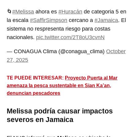
🌀
#Melissa
ahora es
#Huracán
de categoria 5 en
la escala
#SaffirSimpson
cercano a
#Jamaica
. El
sistema no respresenta riesgo para costas
nacionales.
pic.twitter.com/2T8oU3cvnN
— CONAGUA Clima (@conagua_clima)
October
27, 2025
TE PUEDE INTERESAR:
Proyecto Puerta al Mar
amenaza la pesca sustentable en Sian Ka’an,
denuncian pescadores
Melissa podría causar impactos
severos en Jamaica