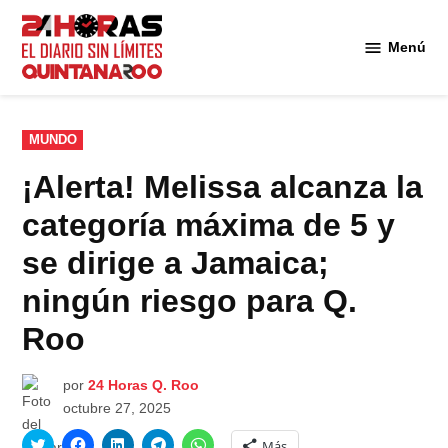
Saltar
al
Menú
Diario 24
contenido
Horas
Quintana
Roo
PUBLICADO
MUNDO
EN
¡Alerta! Melissa alcanza la
categoría máxima de 5 y
se dirige a Jamaica;
ningún riesgo para Q.
Roo
por
24 Horas Q. Roo
octubre 27, 2025
Haz
Haz
Haz
Haz
Haz
Más