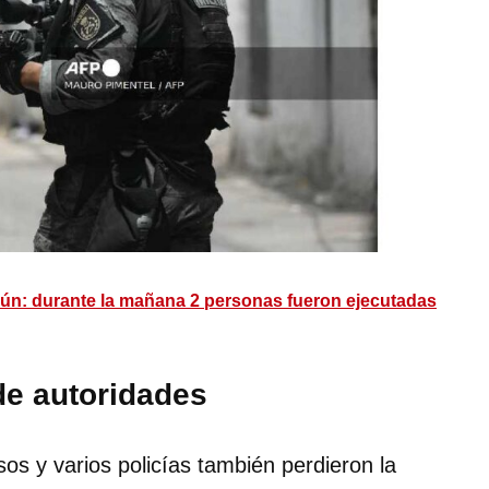
ún: durante la mañana 2 personas fueron ejecutadas
de autoridades
os y varios policías también perdieron la