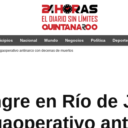
cipios
Nacional
Mundo
Negocios
Política
Deport
gaoperativo antinarco con decenas de muertos
gre en Río de 
aoperativo ant