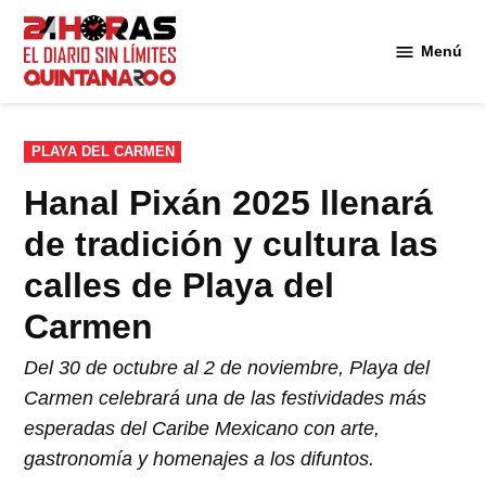
Saltar
al
Menú
Diario 24
contenido
Horas
Quintana
Roo
PUBLICADO
PLAYA DEL CARMEN
EN
Hanal Pixán 2025 llenará
de tradición y cultura las
calles de Playa del
Carmen
Del 30 de octubre al 2 de noviembre, Playa del
Carmen celebrará una de las festividades más
esperadas del Caribe Mexicano con arte,
gastronomía y homenajes a los difuntos.