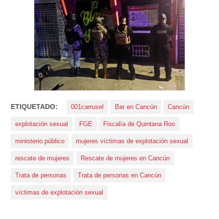
ETIQUETADO:
001carrusel
Bar en Cancún
Cancún
explotación sexual
FGE
Fiscalía de Quintana Roo
ministerio público
mujeres víctimas de explotación sexual
rescate de mujeres
Rescate de mujeres en Cancún
Trata de personas
Trata de personas en Cancún
víctimas de explotación sexual