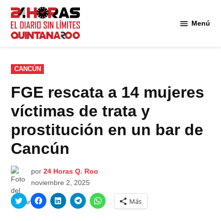
Saltar
al
Menú
Diario 24
contenido
Horas
Quintana
Roo
PUBLICADO
CANCÚN
EN
FGE rescata a 14 mujeres
víctimas de trata y
prostitución en un bar de
Cancún
por
24 Horas Q. Roo
noviembre 2, 2025
Haz
Haz
Haz
Haz
Haz
Más
clic
clic
clic
clic
clic
para
para
para
para
para
compartir
compartir
compartir
compartir
compartir