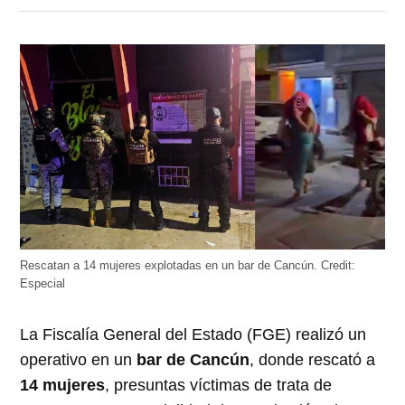
en
en
en
en
en
Twitter
Facebook
LinkedIn
Telegram
WhatsApp
(Se
(Se
(Se
(Se
(Se
abre
abre
abre
abre
abre
en
en
en
en
en
una
una
una
una
una
ventana
ventana
ventana
ventana
ventana
nueva)
nueva)
nueva)
nueva)
nueva)
Rescatan a 14 mujeres explotadas en un bar de Cancún.
Credit:
Especial
La Fiscalía General del Estado (FGE) realizó un
operativo en un
bar de Cancún
, donde rescató a
14 mujeres
, presuntas víctimas de trata de