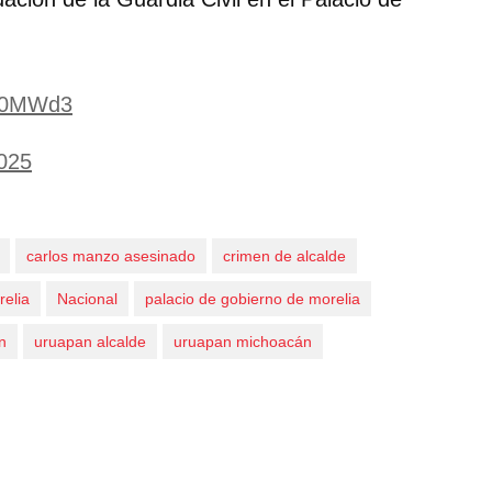
OO0MWd3
025
carlos manzo asesinado
crimen de alcalde
relia
Nacional
palacio de gobierno de morelia
n
uruapan alcalde
uruapan michoacán