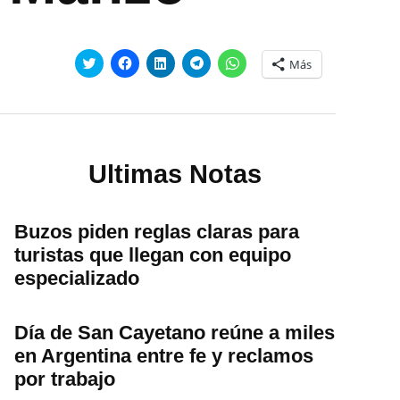
Haz
Haz
Haz
Haz
Haz
Más
clic
clic
clic
clic
clic
para
para
para
para
para
compartir
compartir
compartir
compartir
compartir
en
en
en
en
en
Twitter
Facebook
LinkedIn
Telegram
WhatsApp
(Se
(Se
(Se
(Se
(Se
abre
abre
abre
abre
abre
en
en
en
en
en
una
una
una
una
una
Ultimas Notas
ventana
ventana
ventana
ventana
ventana
nueva)
nueva)
nueva)
nueva)
nueva)
Buzos piden reglas claras para
turistas que llegan con equipo
especializado
Día de San Cayetano reúne a miles
en Argentina entre fe y reclamos
por trabajo