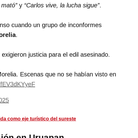
o mató”
y
“Carlos vive, la lucha sigue”
.
enso cuando un grupo de inconformes
orelia
.
xigieron justicia para el edil asesinado.
 Morelia. Escenas que no se habían visto en
m/fEV3dKYyeF
025
a como eje turístico del sureste
sión en Uruapan