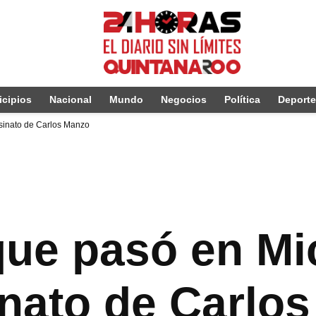
cipios
Nacional
Mundo
Negocios
Política
Deport
esinato de Carlos Manzo
 que pasó en M
inato de Carlo