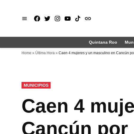
Saltar
al
Facebook
X
Instagram
Youtube
TikTok
issuu
contenido
Quintana Roo
Muni
Home
»
Última Hora
»
Caen 4 mujeres y un masculino en Cancún por p
PUBLICADO
MUNICIPIOS
EN
Caen 4 muje
Cancún por p