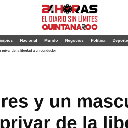
cipios
Nacional
Mundo
Negocios
Política
Deport
rivar de la libertad a un conductor
res y un masc
rivar de la lib