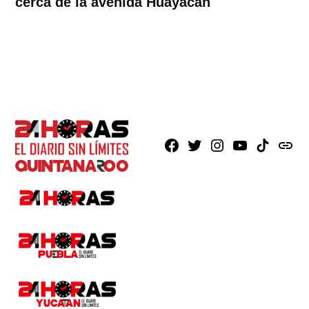
cerca de la avenida Huayacán
Facebook
X
Instagram
Youtube
TikTok
issuu