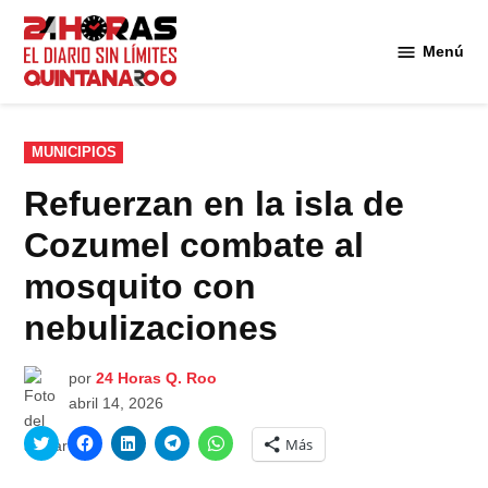
Saltar
al
Menú
Diario 24
contenido
Horas
Quintana
Roo
PUBLICADO
MUNICIPIOS
EN
Refuerzan en la isla de
Cozumel combate al
mosquito con
nebulizaciones
por
24 Horas Q. Roo
abril 14, 2026
Haz
Haz
Haz
Haz
Haz
Más
clic
clic
clic
clic
clic
para
para
para
para
para
compartir
compartir
compartir
compartir
compartir