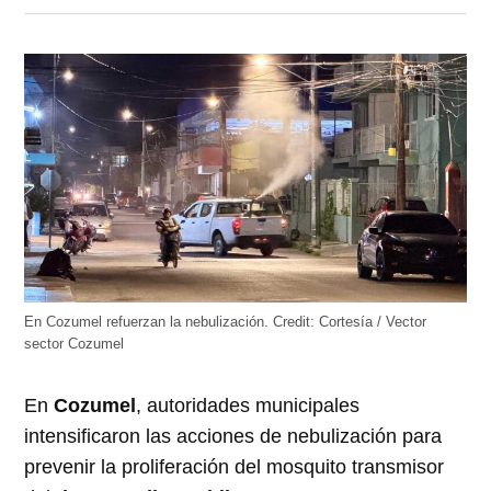
en
en
en
en
en
Twitter
Facebook
LinkedIn
Telegram
WhatsApp
(Se
(Se
(Se
(Se
(Se
abre
abre
abre
abre
abre
en
en
en
en
en
una
una
una
una
una
ventana
ventana
ventana
ventana
ventana
nueva)
nueva)
nueva)
nueva)
nueva)
En Cozumel refuerzan la nebulización.
Credit:
Cortesía / Vector
sector Cozumel
En
Cozumel
, autoridades municipales
intensificaron las acciones de nebulización para
prevenir la proliferación del mosquito transmisor