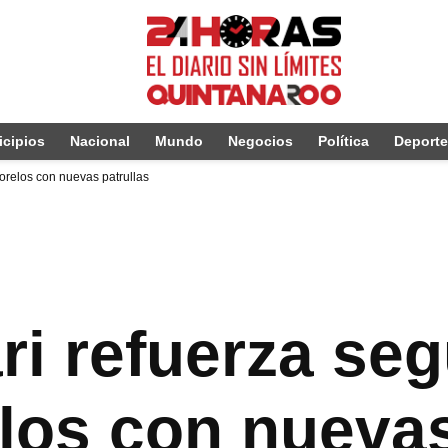
cipios
Nacional
Mundo
Negocios
Política
Deport
orelos con nuevas patrullas
ri refuerza seg
los con nuevas