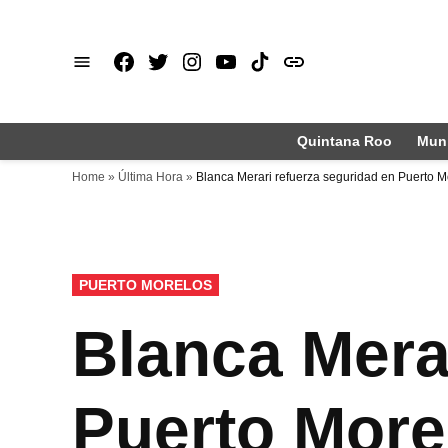
Saltar
al
Facebook
X
Instagram
Youtube
TikTok
issuu
contenido
Quintana Roo
Muni
Home
»
Última Hora
»
Blanca Merari refuerza seguridad en Puerto M
PUBLICADO
PUERTO MORELOS
EN
Blanca Mera
Puerto More