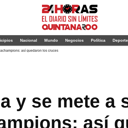
cipios
Nacional
Mundo
Negocios
Política
Deport
cachampions: así quedaron los cruces
a y se mete a 
mpions: así q