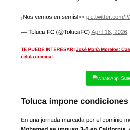
¡Nos vemos en semis!👀
pic.twitter.com
— Toluca FC (@TolucaFC)
April 16, 2026
TE PUEDE INTERESAR:
José María Morelos: Cae
célula criminal
Susc
Toluca impone condiciones 
En una jornada marcada por el dominio m
Mohamed se impuso 3-0 en California,
c