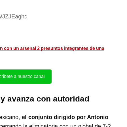
/IWJZJEaghd
n con un arsenal 2 presuntos integrantes de una
ríbete a nuestro canal
y avanza con autoridad
exicano,
el conjunto dirigido por Antonio
errando la eliminatoria con un global de 7-2.