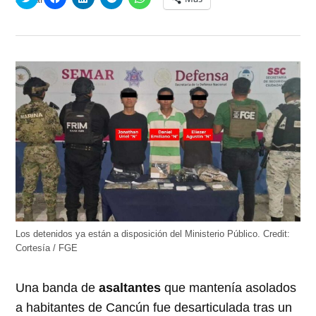
clic
clic
clic
clic
clic
para
para
para
para
para
compartir
compartir
compartir
compartir
compartir
en
en
en
en
en
Twitter
Facebook
LinkedIn
Telegram
WhatsApp
(Se
(Se
(Se
(Se
(Se
abre
abre
abre
abre
abre
en
en
en
en
en
una
una
una
una
una
ventana
ventana
ventana
ventana
ventana
nueva)
nueva)
nueva)
nueva)
nueva)
Los detenidos ya están a disposición del Ministerio Público.
Credit:
Cortesía / FGE
Una banda de
asaltantes
que mantenía asolados
a habitantes de Cancún fue desarticulada tras un