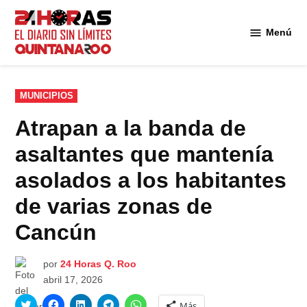
Saltar
al
Menú
Diario 24
contenido
Horas
Quintana
Roo
PUBLICADO
MUNICIPIOS
EN
Atrapan a la banda de
asaltantes que mantenía
asolados a los habitantes
de varias zonas de
Cancún
por
24 Horas Q. Roo
abril 17, 2026
Haz
Haz
Haz
Haz
Haz
Más