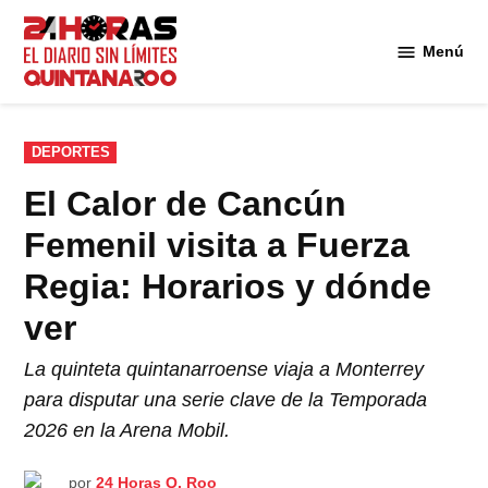
Saltar
al
Menú
Diario 24
contenido
Horas
Quintana
Roo
PUBLICADO
DEPORTES
EN
El Calor de Cancún
Femenil visita a Fuerza
Regia: Horarios y dónde
ver
La quinteta quintanarroense viaja a Monterrey
para disputar una serie clave de la Temporada
2026 en la Arena Mobil.
por
24 Horas Q. Roo