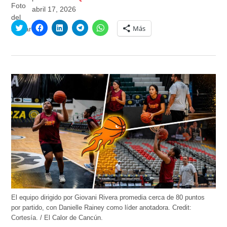
abril 17, 2026
Haz
Haz
Haz
Haz
Haz
Más
clic
clic
clic
clic
clic
para
para
para
para
para
compartir
compartir
compartir
compartir
compartir
en
en
en
en
en
Twitter
Facebook
LinkedIn
Telegram
WhatsApp
(Se
(Se
(Se
(Se
(Se
abre
abre
abre
abre
abre
en
en
en
en
en
una
una
una
una
una
ventana
ventana
ventana
ventana
ventana
nueva)
nueva)
nueva)
nueva)
nueva)
El equipo dirigido por Giovani Rivera promedia cerca de 80 puntos
por partido, con Danielle Rainey como líder anotadora.
Credit:
Cortesía. / El Calor de Cancún.