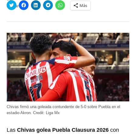
Haz
Haz
Haz
Haz
Haz
Más
clic
clic
clic
clic
clic
para
para
para
para
para
compartir
compartir
compartir
compartir
compartir
en
en
en
en
en
Twitter
Facebook
LinkedIn
Telegram
WhatsApp
(Se
(Se
(Se
(Se
(Se
abre
abre
abre
abre
abre
en
en
en
en
en
una
una
una
una
una
ventana
ventana
ventana
ventana
ventana
nueva)
nueva)
nueva)
nueva)
nueva)
Chivas firmó una goleada contundente de 5-0 sobre Puebla en el
estadio Akron.
Credit:
Liga Mx
Las
Chivas golea Puebla Clausura 2026
con