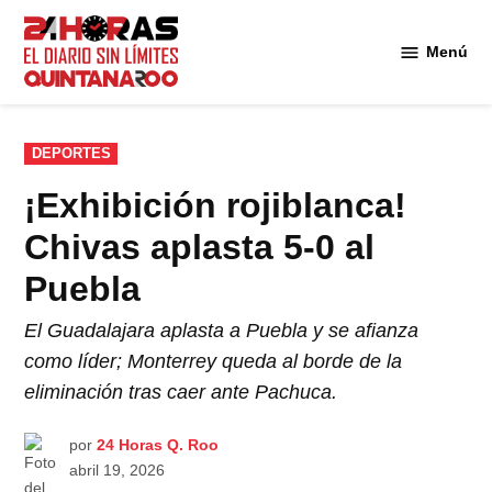
Saltar
al
Menú
Diario 24
contenido
Horas
Quintana
Roo
PUBLICADO
DEPORTES
EN
¡Exhibición rojiblanca!
Chivas aplasta 5-0 al
Puebla
El Guadalajara aplasta a Puebla y se afianza
como líder; Monterrey queda al borde de la
eliminación tras caer ante Pachuca.
por
24 Horas Q. Roo
abril 19, 2026