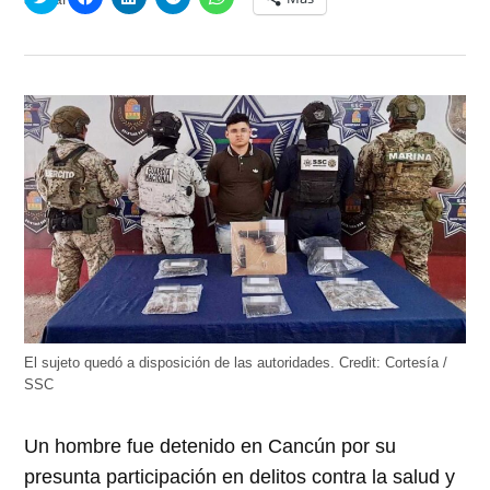
clic
clic
clic
clic
clic
para
para
para
para
para
compartir
compartir
compartir
compartir
compartir
en
en
en
en
en
Twitter
Facebook
LinkedIn
Telegram
WhatsApp
(Se
(Se
(Se
(Se
(Se
abre
abre
abre
abre
abre
en
en
en
en
en
una
una
una
una
una
ventana
ventana
ventana
ventana
ventana
nueva)
nueva)
nueva)
nueva)
nueva)
El sujeto quedó a disposición de las autoridades.
Credit:
Cortesía /
SSC
Un hombre fue detenido en Cancún por su
presunta participación en delitos contra la salud y