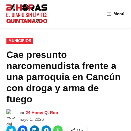
Saltar
al
Menú
Diario 24
contenido
Horas
Quintana
Roo
PUBLICADO
MUNICIPIOS
EN
Cae presunto
narcomenudista frente a
una parroquia en Cancún
con droga y arma de
fuego
por
24 Horas Q. Roo
mayo 1, 2026
Haz
Haz
Haz
Haz
Haz
Más